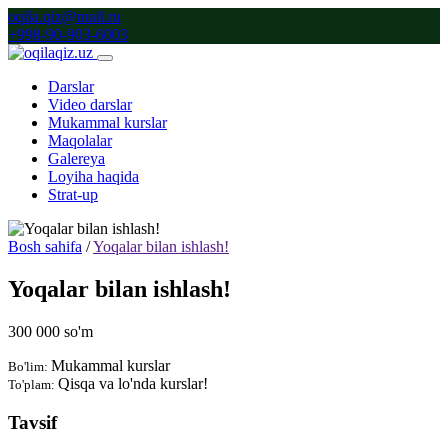
oqila.qiz@mail.ru
+998-90-903-6003
Darslar
Video darslar
Mukammal kurslar
Maqolalar
Galereya
Loyiha haqida
Strat-up
Bosh sahifa
/
Yoqalar bilan ishlash!
Yoqalar bilan ishlash!
300 000 so'm
Mukammal kurslar
Bo'lim:
Qisqa va lo'nda kurslar!
To'plam:
Tavsif