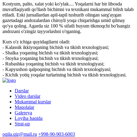
Kostyum, palto, xalat yoki ko'ylak.... Yoqalarni har bir libosda
muvaffaqiyatli qo'llash bichimni va texnikani mukammal bilish talab
etiladi. Eski jurnallardan apil-tapil tushurib olingan sarg'aygan
gazetadagi andozalardan chiroyli yoqa chiqarishga umid qilmay
qo'ya qoling. Agarda siz 100 % sifatli buyum tikmoqchi bo'lsangiz
andozani o'zingiz tayyorlashni o'rganing.
Kurs o'z ichiga quyidagilarni oladi:
- Kalassik ikkiyoqaning bichish va tikish texnologiyasi;
- Shalka yoqaning bichish va tikish texnologiyasi;
- Stoyka yoqaning bichish va tikish texnologiyasi;
- Rubashka yoqaning bichish va tikish texnologiyasi;
- Kapyushon qalpoqning bichish va tikish texnologiyasi;
- Kichik yotiq yoqalar turlarining bichish va tikish texnologiyasi.
Darslar
Video darslar
Mukammal kurslar
Maqolalar
Galereya
Loyiha haqida
Strat-up
oqila.qiz@mail.ru
+998-90-903-6003